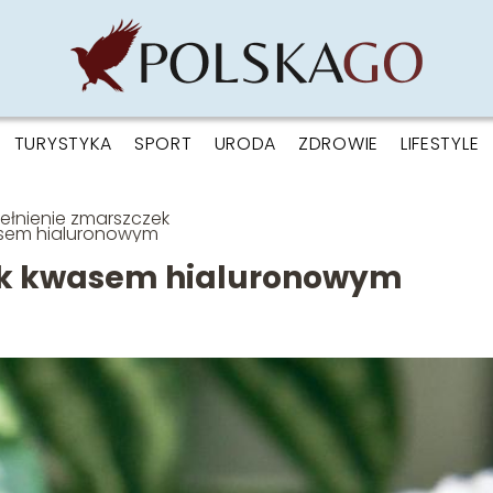
TURYSTYKA
SPORT
URODA
ZDROWIE
LIFESTYLE
łnienie zmarszczek
sem hialuronowym
ek kwasem hialuronowym
1