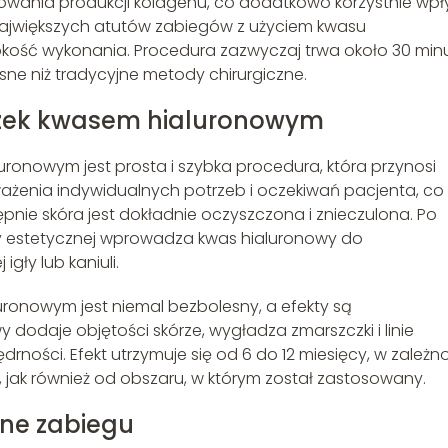
owania produkcji kolagenu, co dodatkowo korzystnie wp
 największych atutów zabiegów z użyciem kwasu
bkość wykonania. Procedura zazwyczaj trwa około 30 minu
ne niż tradycyjne metody chirurgiczne.
czek kwasem hialuronowym
ronowym jest prosta i szybka procedura, która przynosi
ażenia indywidualnych potrzeb i oczekiwań pacjenta, co
pnie skóra jest dokładnie oczyszczona i znieczulona. Po
ny estetycznej wprowadza kwas hialuronowy do
ły lub kaniuli.
ronowym jest niemal bezbolesny, a efekty są
odaje objętości skórze, wygładza zmarszczki i linie
rności. Efekt utrzymuje się od 6 do 12 miesięcy, w zależn
 jak również od obszaru, w którym został zastosowany.
zne zabiegu