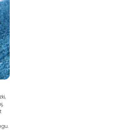
ki,
j,
t
egu.