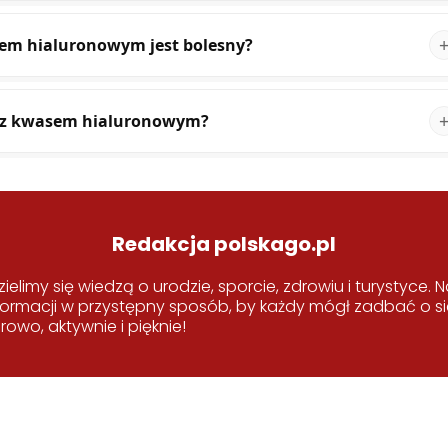
sem hialuronowym jest bolesny?
gu z kwasem hialuronowym?
Redakcja polskago.pl
zielimy się wiedzą o urodzie, sporcie, zdrowiu i turystyce.
ormacji w przystępny sposób, by każdy mógł zadbać o sie
rowo, aktywnie i pięknie!