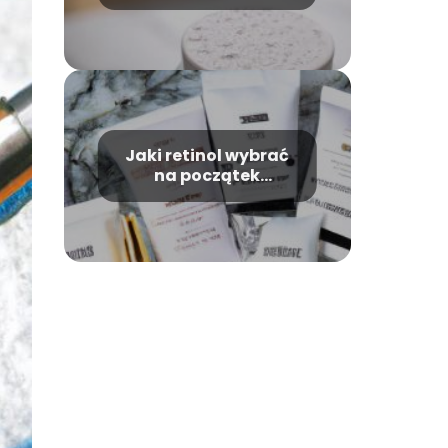
hialuronowym?
Jaki retinol wybrać
na początek
przygody?