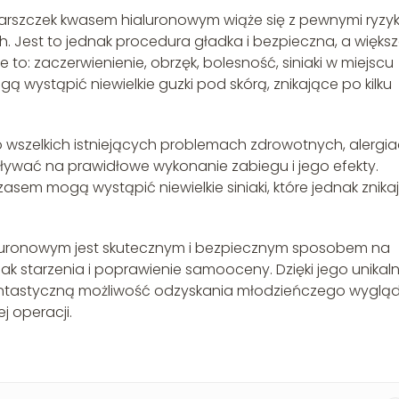
arszczek kwasem hialuronowym wiąże się z pewnymi ryzy
. Jest to jednak procedura gładka i bezpieczna, a więks
ne to: zaczerwienienie, obrzęk, bolesność, siniaki w miejscu
ą wystąpić niewielkie guzki pod skórą, znikające po kilku
o wszelkich istniejących problemach zdrowotnych, alergi
wpływać na prawidłowe wykonanie zabiegu i jego efekty.
sem mogą wystąpić niewielkie siniaki, które jednak znika
luronowym jest skutecznym i bezpiecznym sposobem na
ak starzenia i poprawienie samooceny. Dzięki jego unika
antastyczną możliwość odzyskania młodzieńczego wyglą
 operacji.