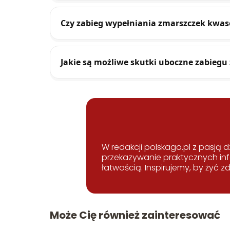
Czy zabieg wypełniania zmarszczek kwa
Jakie są możliwe skutki uboczne zabie
W redakcji polskago.pl z pasją d
przekazywanie praktycznych inf
łatwością. Inspirujemy, by żyć zd
Może Cię również zainteresować