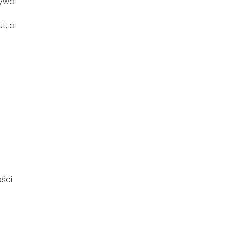
ływa
t, a
ości