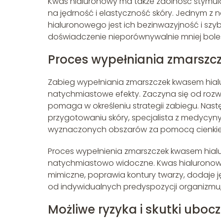
Kwas hialuronowy ma także zdolność stymul
na jędrność i elastyczność skóry. Jednym z
hialuronowego jest ich bezinwazyjność i szy
doświadczenie nieporównywalnie mniej boles
Proces wypełniania zmarsz
Zabieg wypełniania zmarszczek kwasem hialu
natychmiastowe efekty. Zaczyna się od rozw
pomaga w określeniu strategii zabiegu. Nastę
przygotowaniu skóry, specjalista z medycy
wyznaczonych obszarów za pomocą cienkiej ig
Proces wypełnienia zmarszczek kwasem hialu
natychmiastowo widoczne. Kwas hialuronowy d
mimiczne, poprawia kontury twarzy, dodaje jęd
od indywidualnych predyspozycji organizmu,
Możliwe ryzyka i skutki uboc