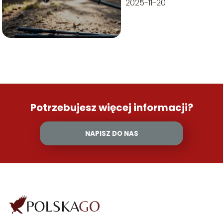
Przewodnik krok
2025-11-20
po kroku
Potrzebujesz więcej informacji?
NAPISZ DO NAS