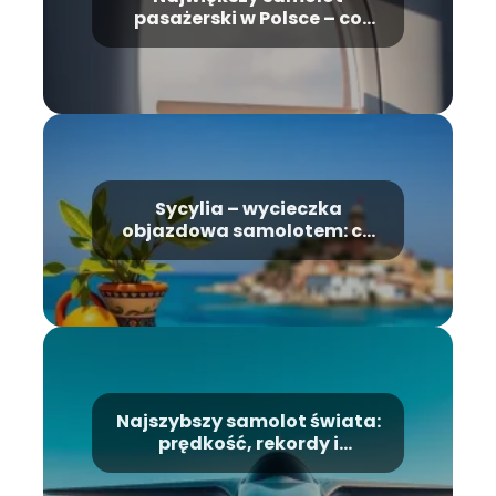
pasażerski w Polsce – co
warto wiedzieć?
Sycylia – wycieczka
objazdowa samolotem: co
warto zobaczyć?
Najszybszy samolot świata:
prędkość, rekordy i
przyszłość lotnictwa