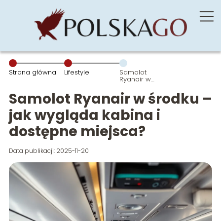
Strona główna
Lifestyle
Samolot
Ryanair w
środku – jak
wygląda
Samolot Ryanair w środku –
kabina i
dostępne
jak wygląda kabina i
miejsca?
dostępne miejsca?
Data publikacji: 2025-11-20