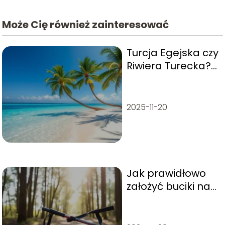
Może Cię również zainteresować
Turcja Egejska czy
Riwiera Turecka?
Który region
wybrać na
wakacje?
2025-11-20
Jak prawidłowo
założyć buciki na
kijki nordic
walking?