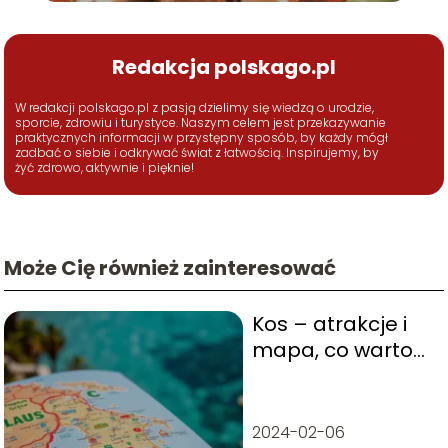
Redakcja polskago.pl
W redakcji polskago.pl z pasją dzielimy się wiedzą o urodzie,
sporcie, zdrowiu i turystyce. Naszym celem jest przekazywanie
praktycznych informacji w przystępny sposób, by każdy mógł
zadbać o siebie i odkrywać świat z łatwością. Inspirujemy, by
żyć zdrowo, aktywnie i pięknie!
Może Cię również zainteresować
Kos – atrakcje i
mapa, co warto
zobaczyć na
wyspie?
2024-02-06