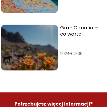
Gran Canaria –
co warto
zobaczyć?
Najlepsze
atrakcje wyspy
2024-02-06
Potrzebujesz więcej informacji?