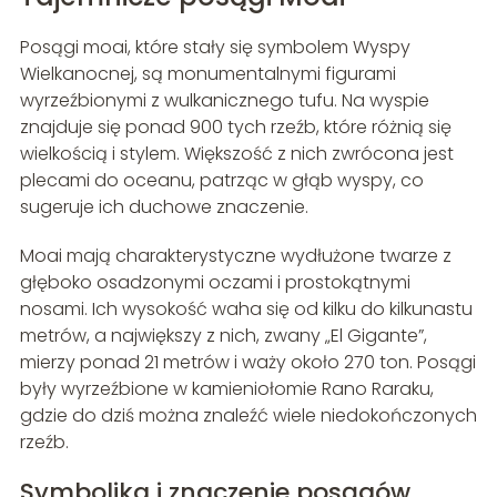
Posągi moai, które stały się symbolem Wyspy
Wielkanocnej, są monumentalnymi figurami
wyrzeźbionymi z wulkanicznego tufu. Na wyspie
znajduje się ponad 900 tych rzeźb, które różnią się
wielkością i stylem. Większość z nich zwrócona jest
plecami do oceanu, patrząc w głąb wyspy, co
sugeruje ich duchowe znaczenie.
Moai mają charakterystyczne wydłużone twarze z
głęboko osadzonymi oczami i prostokątnymi
nosami. Ich wysokość waha się od kilku do kilkunastu
metrów, a największy z nich, zwany „El Gigante”,
mierzy ponad 21 metrów i waży około 270 ton. Posągi
były wyrzeźbione w kamieniołomie Rano Raraku,
gdzie do dziś można znaleźć wiele niedokończonych
rzeźb.
Symbolika i znaczenie posągów