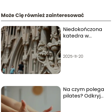
Może Cię również zainteresować
Niedokończona
katedra w
Barcelonie –
historia i
architektura
2025-11-20
Sagrada Familia
Na czym polega
pilates? Odkryj
zalety i korzyści
treningu