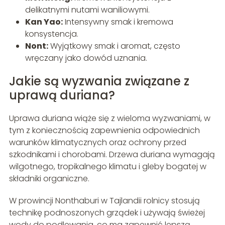
delikatnymi nutami waniliowymi.
Kan Yao:
Intensywny smak i kremowa
konsystencja.
Nont:
Wyjątkowy smak i aromat, często
wręczany jako dowód uznania.
Jakie są wyzwania związane z
uprawą duriana?
Uprawa duriana wiąże się z wieloma wyzwaniami, w
tym z koniecznością zapewnienia odpowiednich
warunków klimatycznych oraz ochrony przed
szkodnikami i chorobami. Drzewa duriana wymagają
wilgotnego, tropikalnego klimatu i gleby bogatej w
składniki organiczne.
W prowincji Nonthaburi w Tajlandii rolnicy stosują
technikę podnoszonych grządek i używają świeżej
wody do podlewania, co ma zapewnić lepszą