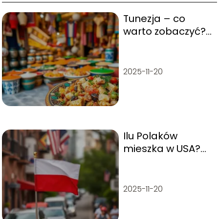
Tunezja – co
warto zobaczyć?
Przewodnik po
najciekawszych
miejscach
2025-11-20
Ilu Polaków
mieszka w USA?
Statystyki i
ciekawostki
2025-11-20