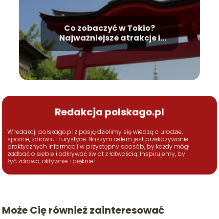
Co zobaczyć w Tokio?
Najważniejsze atrakcje i
zabytki
Redakcja polskago.pl
W redakcji polskago.pl z pasją dzielimy się wiedzą o urodzie,
sporcie, zdrowiu i turystyce. Naszym celem jest przekazywanie
praktycznych informacji w przystępny sposób, by każdy mógł
zadbać o siebie i odkrywać świat z łatwością. Inspirujemy, by
żyć zdrowo, aktywnie i pięknie!
Może Cię również zainteresować