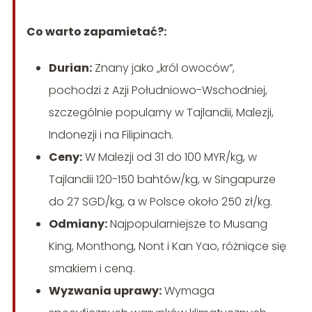
Co warto zapamietać?:
Durian:
Znany jako „król owoców”,
pochodzi z Azji Południowo-Wschodniej,
szczególnie popularny w Tajlandii, Malezji,
Indonezji i na Filipinach.
Ceny:
W Malezji od 31 do 100 MYR/kg, w
Tajlandii 120-150 bahtów/kg, w Singapurze
do 27 SGD/kg, a w Polsce około 250 zł/kg.
Odmiany:
Najpopularniejsze to Musang
King, Monthong, Nont i Kan Yao, różniące się
smakiem i ceną.
Wyzwania uprawy:
Wymaga