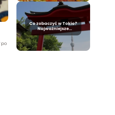
Co zobaczyć w Tokio?
Najważniejsze
atrakcje i zabytki
” po