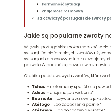
Formalność sytuacji
Znajomość rozmówcy
Jak ćwiczyć portugalskie zwroty 
Jakie są popularne zwroty 
W języku portugalskim można spotkać wiele z
sytuacji. Od nieformalnych zwrotów używanyc
sytuacjach biznesowych lub z nieznajomymi. 
pozwolą Ci poczuć się pewniej w rozmowie z
Oto kilka podstawowych zwrotów, które war
Tchau
– nieformalny sposób na powiedz
Adeus
– oficjalne „do widzenia”.
Boa noite
– używane zarówno jako „dobry
Até logo
– „do zobaczenia później”.
Até breve
– „do zobaczenia wkrótce”.