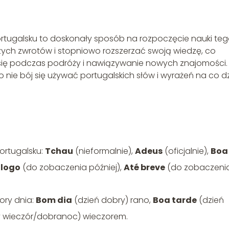
ugalsku to doskonały sposób na rozpoczęcie nauki te
zych zwrotów i stopniowo rozszerzać swoją wiedzę, co
ię podczas podróży i nawiązywanie nowych znajomości.
o nie bój się używać portugalskich słów i wyrażeń na co dz
ortugalsku:
Tchau
(nieformalnie),
Adeus
(oficjalnie),
Boa
 logo
(do zobaczenia później),
Até breve
(do zobaczeni
ry dnia:
Bom dia
(dzień dobry) rano,
Boa tarde
(dzień
 wieczór/dobranoc) wieczorem.