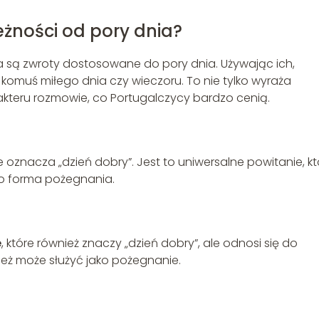
eżności od pory dnia?
ka są zwroty dostosowane do pory dnia. Używając ich,
komuś miłego dnia czy wieczoru. To nie tylko wyraża
akteru rozmowie, co Portugalczycy bardzo cenią.
re oznacza „dzień dobry”. Jest to uniwersalne powitanie, k
ko forma pożegnania.
e
, które również znaczy „dzień dobry”, ale odnosi się do
ież może służyć jako pożegnanie.