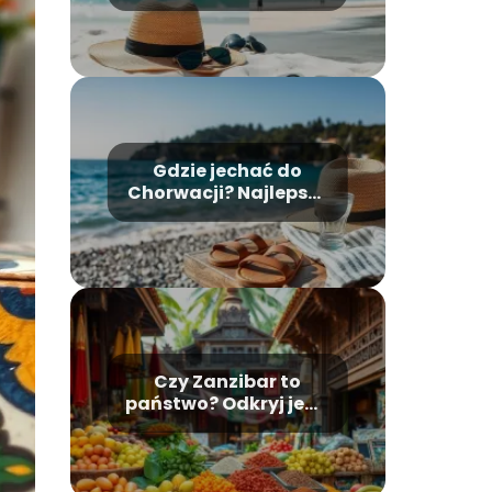
pory i praktyczne
porady
Gdzie jechać do
Chorwacji? Najlepsze
miejsca i porady
Czy Zanzibar to
państwo? Odkryj jego
status polityczny i
historię