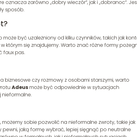
óre oznacza zarówno „dobry wieczór”, jak i „dobranoc”. Jes
ły sposób.
t?
że być uzależniony od kilku czynników, takich jak kont
, w którym się znajdujemy. Warto znać różne formy pożeg
ć faux pas.
nia biznesowe czy rozmowy z osobami starszymi, warto
wrotu
Adeus
może być odpowiednie w sytuacjach
j nieformalne.
 możemy sobie pozwolić na nieformalne zwroty, takie jak
my pewni, jaką formę wybrać, lepiej sięgnąć po neutralne
zarówno w formalnych, jak i nieformalnych sytuacjach.