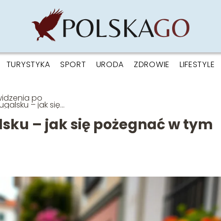
TURYSTYKA
SPORT
URODA
ZDROWIE
LIFESTYLE
idzenia po
ugalsku – jak się
egnać w tym języku?
lsku – jak się pożegnać w tym