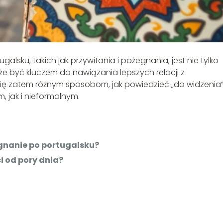
ku, takich jak przywitania i pożegnania, jest nie tylko
e być kluczem do nawiązania lepszych relacji z
my się zatem różnym sposobom, jak powiedzieć „do widzenia
, jak i nieformalnym.
gnanie po portugalsku?
i od pory dnia?