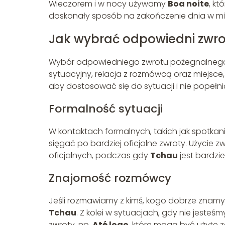
Wieczorem i w nocy używamy
Boa noite
, kt
doskonały sposób na zakończenie dnia w mi
Jak wybrać odpowiedni zwro
Wybór odpowiedniego zwrotu pożegnalnego mo
sytuacyjny, relacja z rozmówcą oraz miejsce
aby dostosować się do sytuacji i nie popełni
Formalność sytuacji
W kontaktach formalnych, takich jak spotka
sięgać po bardziej oficjalne zwroty. Użycie z
oficjalnych, podczas gdy
Tchau
jest bardzie
Znajomość rozmówcy
Jeśli rozmawiamy z kimś, kogo dobrze znamy,
Tchau
. Z kolei w sytuacjach, gdy nie jesteś
zwroty, np.
Até logo
, które mogą być użyte 