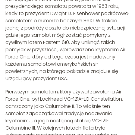
prezydenckiego samolotu powstała w 1953 roku,
kiedy to prezydent Dwight D. Eisenhower podróżował
samolotem o numerze bocznym 8610. W trakcie
jednej z podróży doszło do niebezpiecznej sytuacji,
gdzie jego samolot mógł zostać pomylony z
cywilnym lotem Eastern 610. Aby uniknąć takich
pomyłek w przyszłości, wprowadzono kryptonim Air
Force One, który od tego czasu jest nadawany
każdemu samolotowi amerykańskich sił
powietrznych, na którego pokładzie znajduje się
urzędujący prezydent USA.
Pierwszym samolotem, który używał zawołania Air
Force One, był Lockheed VC-121A-LO Constellation,
ochrzczony jako Columbine II. To właśnie ten
samolot zapoczątkował tradycję nadawania
kryptonimu, a jego następcą stał się VC-121E
Columbine III. W kolejnych latach flota była