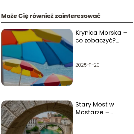
Może Cię również zainteresować
Krynica Morska –
co zobaczyć?
Najlepsze
atrakcje i miejsca
do odwiedzenia
2025-11-20
Stary Most w
Mostarze –
historia, atrakcje i
skoki do wody