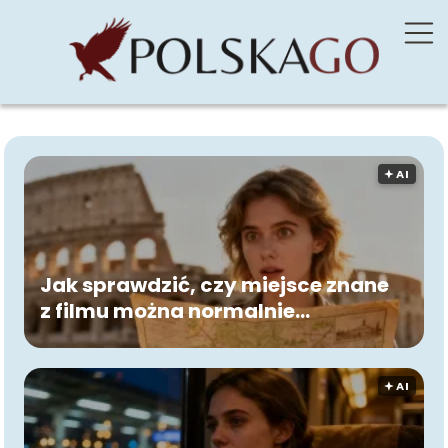
🟅 AI
Jak sprawdzić, czy miejsce znane
z filmu można normalnie
zwiedzać?
🟅 AI