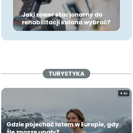
Jaki rower stacjonarny do
rehabilitacji kolana wybrać?
TURYSTYKA
🟅 AI
Gdzie pojechać latem w Europie, gdy
źle znoszę upały?