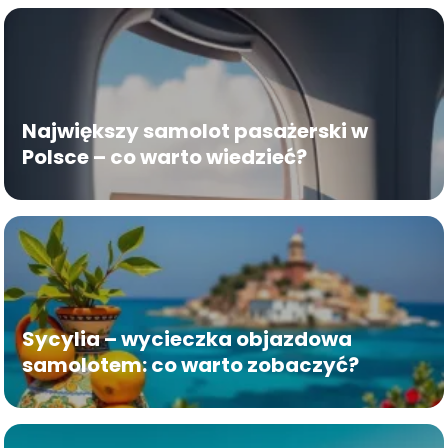
Największy samolot pasażerski w
Polsce – co warto wiedzieć?
Sycylia – wycieczka objazdowa
samolotem: co warto zobaczyć?