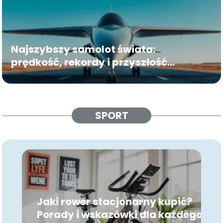
Najszybszy samolot świata:
prędkość, rekordy i przyszłość
lotnictwa
SPORT
Jaki rower stacjonarny kupić?
Porady i wskazówki dla każdego