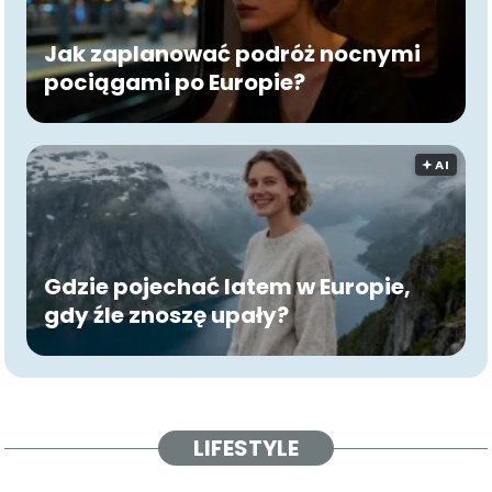
Jak zaplanować podróż nocnymi
pociągami po Europie?
🟅 AI
Gdzie pojechać latem w Europie,
gdy źle znoszę upały?
LIFESTYLE