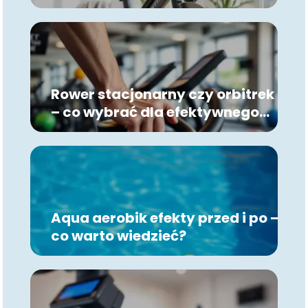
Rower stacjonarny czy orbitrek
– co wybrać dla efektywnego
treningu?
Aqua aerobik efekty przed i po –
co warto wiedzieć?